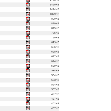
1450KB
1424KB
1379KB
890KB
879KB
815KB
785KB
720KB
693KB
686KB
628KB
627KB
614KB
589KB
534KB
534KB
533KB
524KB
507KB
497KB
487KB
462KB
457KB