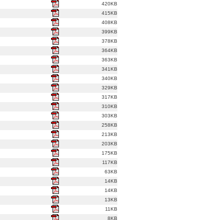
420KB
415KB
408KB
399KB
378KB
364KB
363KB
341KB
340KB
329KB
317KB
310KB
303KB
258KB
213KB
203KB
175KB
117KB
63KB
14KB
14KB
13KB
11KB
8KB