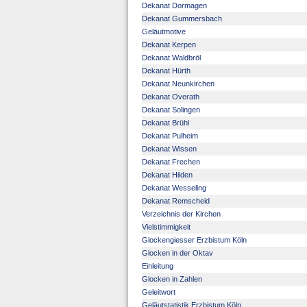
Dekanat Dormagen
Dekanat Gummersbach
Geläutmotive
Dekanat Kerpen
Dekanat Waldbröl
Dekanat Hürth
Dekanat Neunkirchen
Dekanat Overath
Dekanat Solingen
Dekanat Brühl
Dekanat Pulheim
Dekanat Wissen
Dekanat Frechen
Dekanat Hilden
Dekanat Wesseling
Dekanat Remscheid
Verzeichnis der Kirchen
Vielstimmigkeit
Glockengiesser Erzbistum Köln
Glocken in der Oktav
Einleitung
Glocken in Zahlen
Geleitwort
Geläutstatistik Erzbistum Köln