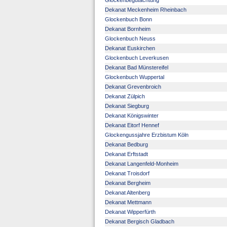
Glockenbegutachtung
Dekanat Meckenheim Rheinbach
Glockenbuch Bonn
Dekanat Bornheim
Glockenbuch Neuss
Dekanat Euskirchen
Glockenbuch Leverkusen
Dekanat Bad Münstereifel
Glockenbuch Wuppertal
Dekanat Grevenbroich
Dekanat Zülpich
Dekanat Siegburg
Dekanat Königswinter
Dekanat Eitorf Hennef
Glockengussjahre Erzbistum Köln
Dekanat Bedburg
Dekanat Erftstadt
Dekanat Langenfeld-Monheim
Dekanat Troisdorf
Dekanat Bergheim
Dekanat Altenberg
Dekanat Mettmann
Dekanat Wipperfürth
Dekanat Bergisch Gladbach