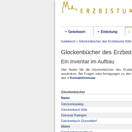
Geleitwort
Einleitung
Geleitwort
>
Glockenbücher des Erzbistums Köln
Glockenbücher des Erzbis
Ein Inventar im Aufbau
Hier finden Sie die Glockenbücher des Erzb
ausdruken. Bei Fragen oder Anregungen zu den G
das
> Kontaktformular
.
Glockenbücher
Name
Glockenkatalog
Glockenbuch Köln
Dekanat Ratingen
Glockenbuch Düsseldorf
Bildteil