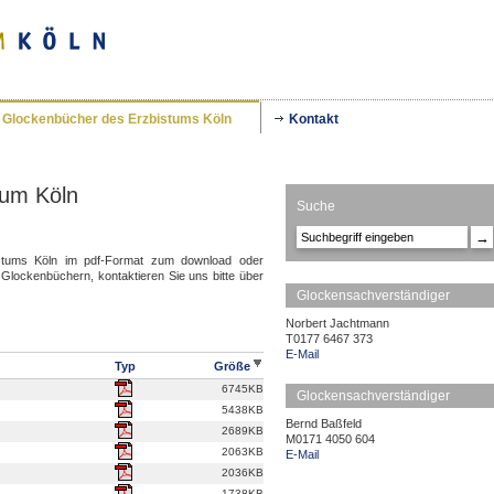
Glockenbücher des Erzbistums Köln
Kontakt
tum Köln
Suche
→
istums Köln im pdf-Format zum download oder
lockenbüchern, kontaktieren Sie uns bitte über
Glockensachverständiger
Norbert Jachtmann
T
0177 6467 373
E-Mail
Typ
Größe
6745KB
Glockensachverständiger
5438KB
Bernd Baßfeld
2689KB
M
0171 4050 604
2063KB
E-Mail
2036KB
1738KB